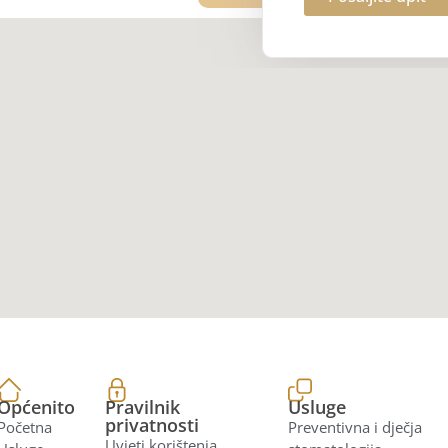
Općenito
Pravilnik
Usluge
privatnosti
Početna
Preventivna i dječja
Uvjeti korištenja