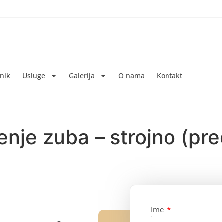
enik
Usluge
Galerija
O nama
Kontakt
nje zuba – strojno (pre
Ime