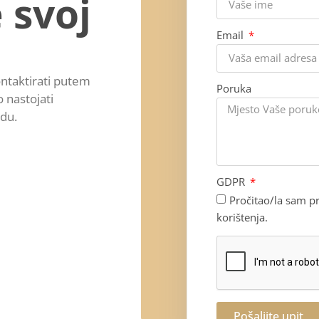
 svoj
Email
ontaktirati putem
Poruka
 nastojati
du.
GDPR
Pročitao/la sam pr
korištenja.
Pošaljite upit